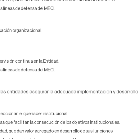
ntrol a partir del desarrollo de las otras dimensiones de MIPG.
as líneas de defensa del MECI.
icación organizacional.
rvisión continua en la Entidad.
as líneas de defensa del MECI.
a las entidades asegurar la adecuada implementación y desarrollo
eccionan el quehacer institucional.
s que facilitan la consecución de los objetivos institucionales.
tidad, que dan valor agregado en desarrollo de sus funciones.