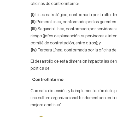
oficinas de control interno:
(i)
Línea estratégica, conformada por la alta dire
(ii)
Primera Línea, conformada por los gerentes p
(iii)
Segunda Línea, conformada por servidores r
riesgo (jefes de planeación, supervisores e int
comité de contratación, entre otros); y
(iv)
Tercera Línea, conformada por la oficina de 
El desarrollo de esta dimensión impacta las de
política de:
-Control Interno
Con esta dimensión, y la implementación de la pol
una cultura organizacional fundamentada en la in
mejora continua”.