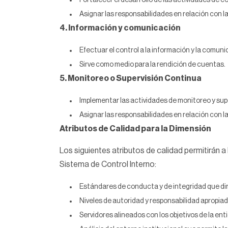
Fortalecer el desarrollo de las actividades de co
Asignar las responsabilidades en relación con l
4. Información y comunicación
Efectuar el control a la información y la comun
Sirve como medio para la rendición de cuentas.
5. Monitoreo o Supervisión Continua
Implementar las actividades de monitoreo y supe
Asignar las responsabilidades en relación con l
Atributos de Calidad para la Dimensión
Los siguientes atributos de calidad permitirán 
Sistema de Control Interno:
Estándares de conducta y de integridad que dir
Niveles de autoridad y responsabilidad apropiada
Servidores alineados con los objetivos de la en