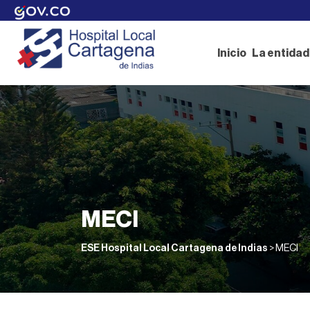
Skip
to
content
Inicio
La entidad
MECI
ESE Hospital Local Cartagena de Indias
>
MECI