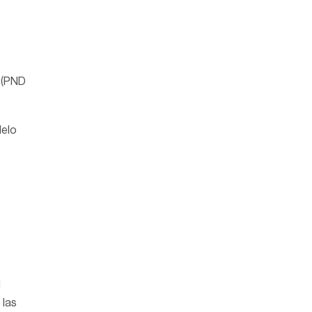
5 (PND
delo
l
 las