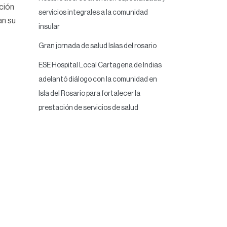
ción
servicios integrales a la comunidad
an su
insular
Gran jornada de salud Islas del rosario
ESE Hospital Local Cartagena de Indias
adelantó diálogo con la comunidad en
Isla del Rosario para fortalecer la
prestación de servicios de salud