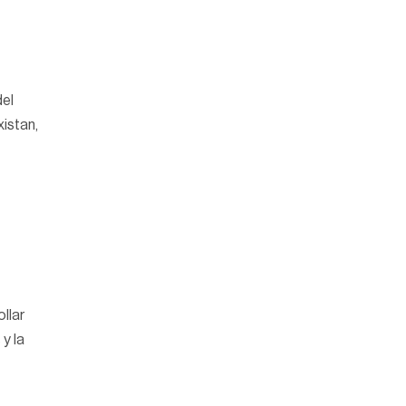
del
istan,
ollar
y la