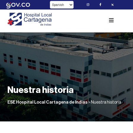
Skip
to
content
Nuestra historia
ESE Hospital Local Cartagena de Indias
>
Nuestra historia