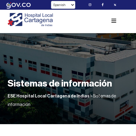
Skip
to
content
Sistemas de información
ESE Hospital Local Cartagena de Indias
>
Sistemas de
información