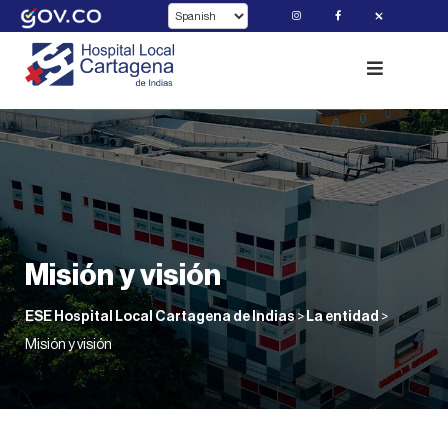
Skip
to
content
Misión y visión
ESE Hospital Local Cartagena de Indias
>
La entidad
>
Misión y visión