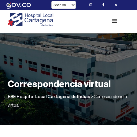
Skip
to
content
Correspondencia virtual
ESE Hospital Local Cartagena de Indias
>
Correspondencia
virtual